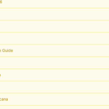
26
in Guide
a
 cana