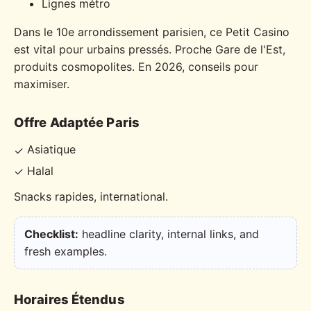
Lignes métro
Dans le 10e arrondissement parisien, ce Petit Casino
est vital pour urbains pressés. Proche Gare de l'Est,
produits cosmopolites. En 2026, conseils pour
maximiser.
Offre Adaptée Paris
Asiatique
✓
Halal
✓
Snacks rapides, international.
Checklist:
headline clarity, internal links, and
fresh examples.
Horaires Étendus