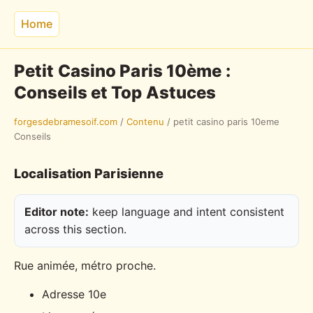
Home
Petit Casino Paris 10ème :
Conseils et Top Astuces
forgesdebramesoif.com
/
Contenu
/
petit casino paris 10eme
Conseils
Localisation Parisienne
Editor note:
keep language and intent consistent
across this section.
Rue animée, métro proche.
Adresse 10e