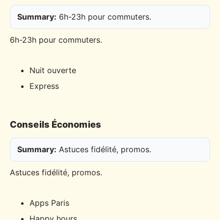
Summary:
6h-23h pour commuters.
6h-23h pour commuters.
Nuit ouverte
Express
Conseils Économies
Summary:
Astuces fidélité, promos.
Astuces fidélité, promos.
Apps Paris
Happy hours