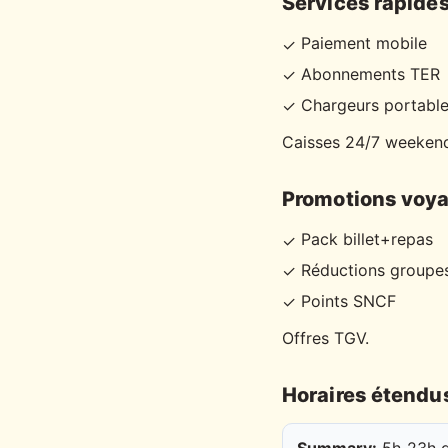
Services rapide
Paiement mobile
✓
Abonnements TER
✓
Chargeurs portabl
✓
Caisses 24/7 weeken
Promotions voy
Pack billet+repas
✓
Réductions groupe
✓
Points SNCF
✓
Offres TGV.
Horaires étendu
Summary:
5h-23h q