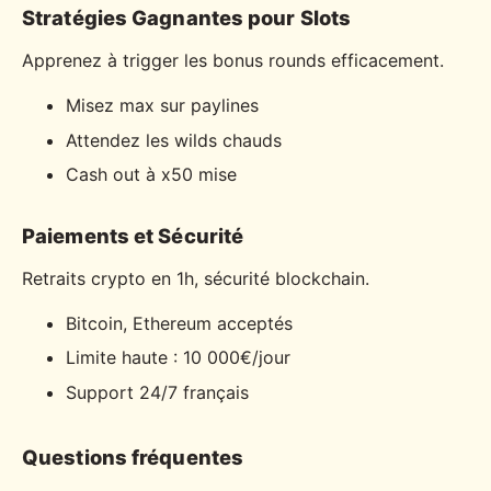
Stratégies Gagnantes pour Slots
Apprenez à trigger les bonus rounds efficacement.
Misez max sur paylines
Attendez les wilds chauds
Cash out à x50 mise
Paiements et Sécurité
Retraits crypto en 1h, sécurité blockchain.
Bitcoin, Ethereum acceptés
Limite haute : 10 000€/jour
Support 24/7 français
Questions fréquentes