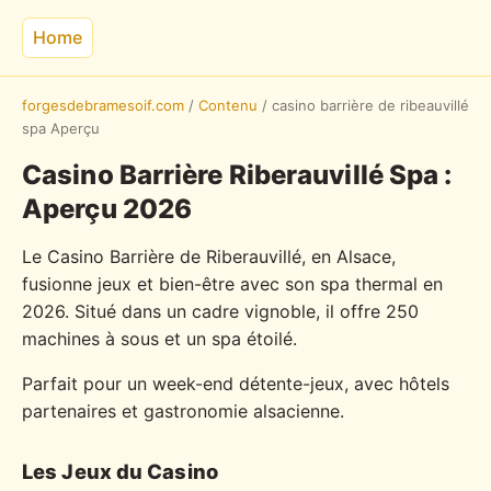
Home
forgesdebramesoif.com
/
Contenu
/
casino barrière de ribeauvillé
spa Aperçu
Casino Barrière Riberauvillé Spa :
Aperçu 2026
Le Casino Barrière de Riberauvillé, en Alsace,
fusionne jeux et bien-être avec son spa thermal en
2026. Situé dans un cadre vignoble, il offre 250
machines à sous et un spa étoilé.
Parfait pour un week-end détente-jeux, avec hôtels
partenaires et gastronomie alsacienne.
Les Jeux du Casino