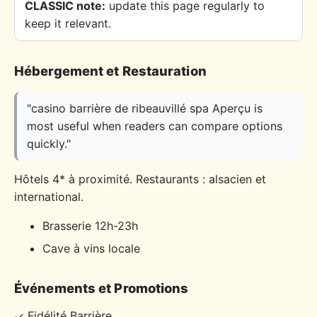
CLASSIC note:
update this page regularly to
keep it relevant.
Hébergement et Restauration
"casino barrière de ribeauvillé spa Aperçu is
most useful when readers can compare options
quickly."
Hôtels 4* à proximité. Restaurants : alsacien et
international.
Brasserie 12h-23h
Cave à vins locale
Événements et Promotions
Fidélité Barrière
✓