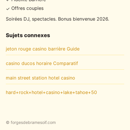
Offres couples
✓
Soirées DJ, spectacles. Bonus bienvenue 2026.
Sujets connexes
jeton rouge casino barrière Guide
casino ducos horaire Comparatif
main street station hotel casino
hard+rock+hotel+casino+lake+tahoe+50
© forgesdebramesoif.com