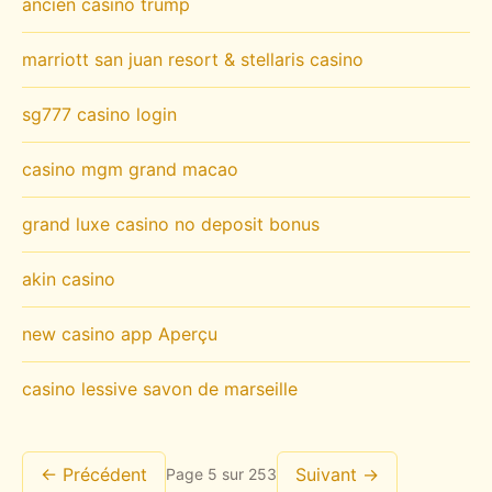
ancien casino trump
marriott san juan resort & stellaris casino
sg777 casino login
casino mgm grand macao
grand luxe casino no deposit bonus
akin casino
new casino app Aperçu
casino lessive savon de marseille
← Précédent
Suivant →
Page 5 sur 253